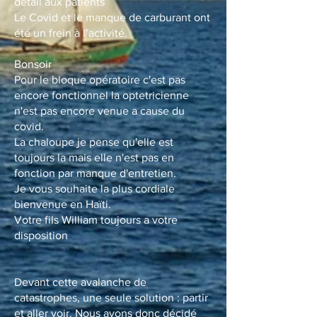
détail aux patients
Le Covid et le manque de carburant ont
été un frein à l’activité.
Bonsoir
Pour le bloque opératoire c'est pas
encore fonctionnel la optetricienne
n'est pas encore venue a cause du
covid.
La chaloupe je pense qu'elle est
toujours la mais elle n'est pas en
fonction par manque d'entretien.
Je vous souhaite la plus cordiale
bienvenue en Haïti.
Votre fils William toujours a votre
disposition
Devant cette avalanche de
catastrophes, une seule solution : partir
et aller voir. Nous avons donc décidé