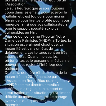
Bonsoir Francine et toute l'équipe de
l'Association.
Je suis heureux que je sois toujours
copié dans les emails pour recevoir le
bulletin et c'est toujours pour moi un
plaisir de vous lire. Je profite pour vous
remercier ainsi que vos collaborateurs
pour le support apporté aux plus
vulnérables en Haiti.
Pour ce qui concerne l’Hôpital Notre
Dame des Palmistes (HNDP) la Tortue, la
situation est vraiment chaotique. La
maternité est dans un état de
délabrement. Les toitures sont en très
mauvais état. Quand il pleut, les
parturientes et le personnel médical ne
peuvent pas rester à l’intérieur des
bâtiments.
Depuis la dernière réhabilitation de la
maternité, en 2011, financée par
l’Association Roger Riou quand j’étais à
l’HNDP comme directeur médical.
L’Hôpital n’a reçu aucun support de
l’état haïtien et la situation est vraiment
difficile au moment actuel. Je partage
avec vous quelques images de la
maternite.