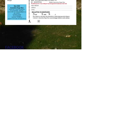
FACEBOOK
CONTACT >
Francine Fritel :
francinefritel@gmail.com
+33 6 25 04 12 34
Jean-Pierre Lamotte :
jp-lamotte@orange.fr
+33 6 17 62 68 26