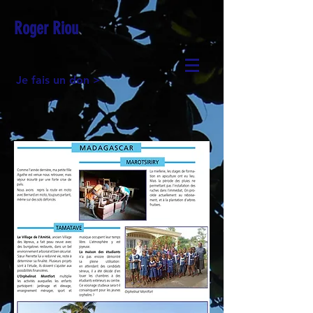
Roger Riou
Je fais un don >